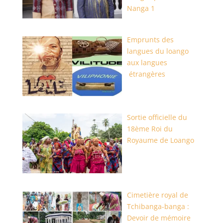
Nanga 1
Emprunts des
langues du loango
aux langues
étrangères
Sortie officielle du
18ème Roi du
Royaume de Loango
Cimetière royal de
Tchibanga-banga :
Devoir de mémoire